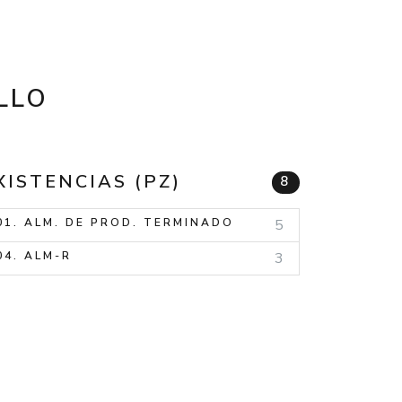
LLO
XISTENCIAS (PZ)
8
01. ALM. DE PROD. TERMINADO
5
04. ALM-R
3